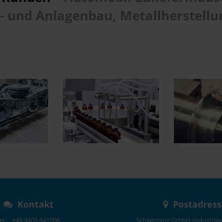
nd Anlagenbau, Metallherstellung
Kontakt
Postadres
el.: +49 9405 941006
Schwinning GmbH Industriev