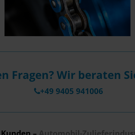
en Fragen? Wir beraten Si
+49 9405 941006
r Kunden –
Automobil-Zulieferindust