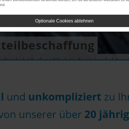
on dritten Werbetreibenden verwendet werden, um Sie auf anderen Webseiten zu ve
ind.
Optionale Cookies ablehnen
zteilbeschaffung
chnik | Hydraulik | Industrieelektro
l
und
unkompliziert
zu I
e von unserer über
20 jähri