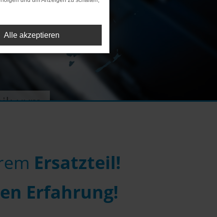
rfolgen und um Anzeigen zu schalten,
Alle akzeptieren
nik uvm.
hrem
Ersatzteil!
gen Erfahrung!