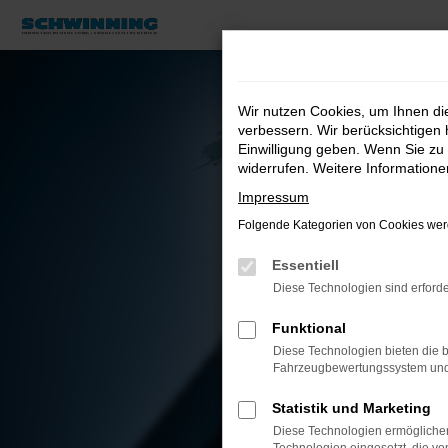
Zum
Hauptinhalt
springen
Wir nutzen Cookies, um Ihnen d
verbessern. Wir berücksichtigen 
Einwilligung geben. Wenn Sie zu 
widerrufen. Weitere Information
Impressum
Folgende Kategorien von Cookies werd
Essentiell
Diese Technologien sind erforde
Funktional
Diese Technologien bieten die b
Fahrzeugbewertungssystem und w
Statistik und Marketing
Diese Technologien ermöglichen