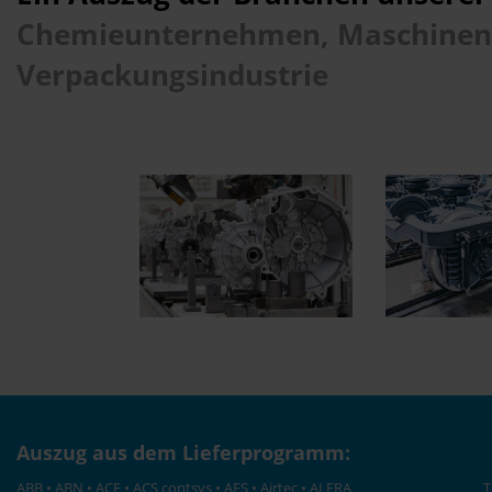
Chemieunternehmen, Maschinen- u
Verpackungsindustrie
Auszug aus dem Lieferprogramm:
ABB • ABN • ACE • ACS contsys • AES • Airtec • ALFRA
T