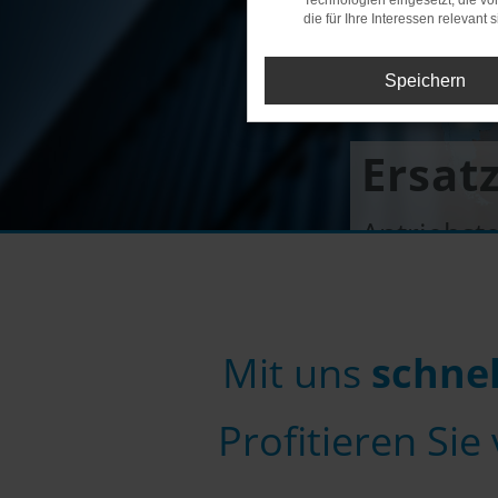
Technologien eingesetzt, die v
die für Ihre Interessen relevant s
Speichern
Ersat
Antriebste
Mit uns
schnel
Profitieren Si